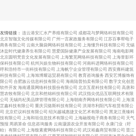
友情链接：
连云港安汇水产养殖有限公司
成都花与梦网络科技有限公司
北京智珈文化传媒有限公司
广州一言家政服务有限公司
江苏百事帮电子
商务有限公司
云南大脑袋网络科技有限公司
上海懂升科技有限公司
无锡
沐盐时代健康养生有限公司
慧爱国际健康产业发展有限公司
海南电影网
北京圆明梵音文化发展有限公司
上海繁芜网络科技有限公司
上海誉影环
保科技有限公司
杭州兴娱生物科技有限公司
河南科进网络科技有限公司
呼和浩特市一街科技有限公司
上海帆宁企业管理有限公司
西安雍科建筑
科技有限公司
上海旭博耀远贸易有限公司
教育咨询服务
西安艺博服饰有
限公司
合肥族云信息科技有限公司
海南陆普拍卖有限公司
数字文化创意
软件开发
海南通晨网络科技股份有限公司
北京互星科技有限公司
高唐和
慧农牧有限公司
北京和然锦科技有限公司
武汉指尖优品互联网技术有限
公司
无锡尚杞美品牌管理有限公司
上海朝南齐网络科技有限公司
上海漠
芷鑫科技有限公司
重庆贝骆斯科技有限公司
洪湖市利阳汽车租赁有限公
司
北京烂议科技有限公司
绍兴越城惠捷文化艺术有限公司
黑龙江熹臻科
技有限公司
上海和垣信息技术有限公司
上海融视电子商务有限公司
天气
预报
周易算命
信息咨询服务
云南灏源农业开发有限公司
永康门业（盱
眙）有限公司
上海馥素蜜网络科技有限公司
武汉裕鑫商贸有限公司
晋江
市鑫特建材贸易有限公司
江西英硕智能科技有限公司
深圳市沐原文化传